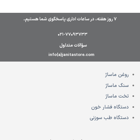
7 روز هفته، در ساعات اداری پاسخگوی شما هستیم.
021-77093733
سؤالات متداول
info{a}janitastore.com
روغن ماساژ
سنگ ماساژ
تخت ماساژ
دستگاه فشار خون
دستگاه طب سوزنی