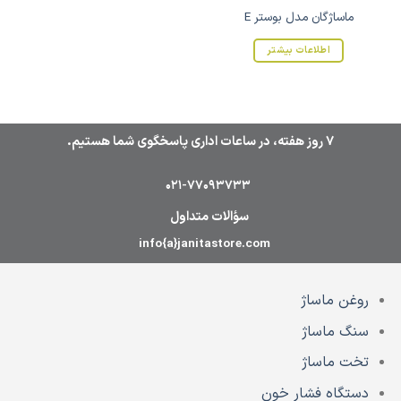
ماساژگان مدل بوستر E
اطلاعات بیشتر
7 روز هفته، در ساعات اداری پاسخگوی شما هستیم.
021-77093733
سؤالات متداول
info{a}janitastore.com
روغن ماساژ
سنگ ماساژ
تخت ماساژ
دستگاه فشار خون