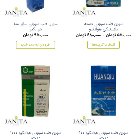
ممکن
ممکن
است
است
در
در
صفحه
صفحه
سوزن طب سوزنی دسته
سوزن طب سوزنی سایز 100
محصول
محصول
پلاستیکی هوانکیو
هوانکیو
انتخاب
انتخاب
550,000
تومان
–
680,000
تومان
950,000
تومان
شوند
شوند
انتخاب گزینه‌ها
افزودن به سبد خرید
این
محصول
دارای
انواع
مختلفی
می
باشد.
گزینه
ها
ممکن
است
در
صفحه
سوزن طب سوزنی هوانکیو 100
سوزن طب سوزنی هوانکیو 1000
محصول
عددی
عددی