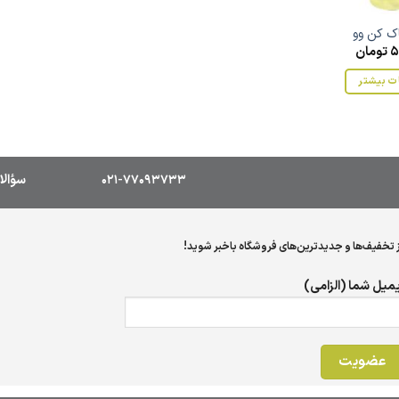
ک کن وو
5
تومان
ت بیشتر
021-77093733
سؤالا
ز تخفیف‌ها و جدیدترین‌های فروشگاه باخبر شوید!
یمیل شما (الزامی)