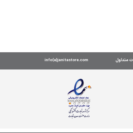
ت متداول
info{a}janitastore.com