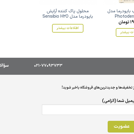
 بایودرما مدل
محلول پاک کننده آرایش
Photoder
بایودرما مدل Sensibio H2O
1
تومان
اطلاعات بیشتر
ت بیشتر
021-77093733
سؤالا
ز تخفیف‌ها و جدیدترین‌های فروشگاه باخبر شوید!
یمیل شما (الزامی)