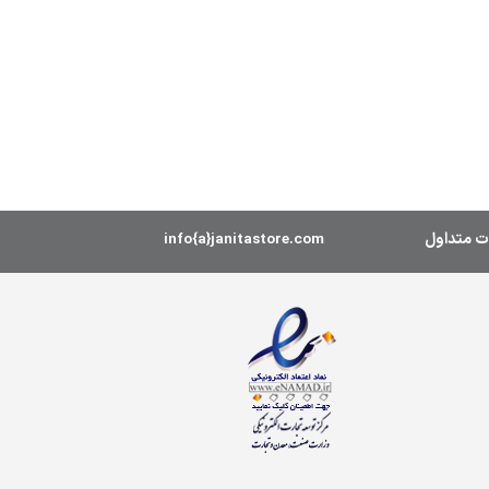
ت متداول
info{a}janitastore.com