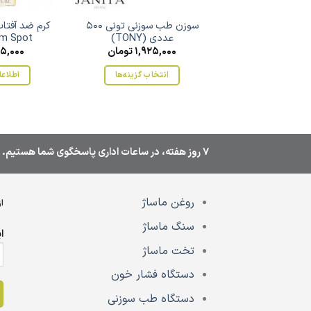
سوزن طب سوزنی تونی 500
کرم ضد آفتاب
عددی (TONY)
m Spot
1,925,000
تومان
95,000
انتخاب گزینه‌ها
اطلاعا
این
محصول
دارای
انواع
7 روز هفته، در ساعات اداری پاسخگوی شما هستیم.
مختلفی
می
باشد.
روغن ماساژ
گزینه
ا
ها
سنگ ماساژ
ا
ممکن
تخت ماساژ
است
در
دستگاه فشار خون
صفحه
دستگاه طب سوزنی
محصول