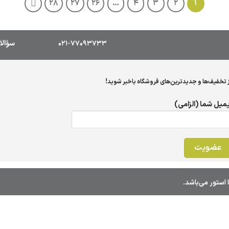
28
27
26
…
4
3
2
1
021-77093733
سؤالا
ز تخفیف‌ها و جدیدترین‌های فروشگاه باخبر شوید!
یمیل شما (الزامی)