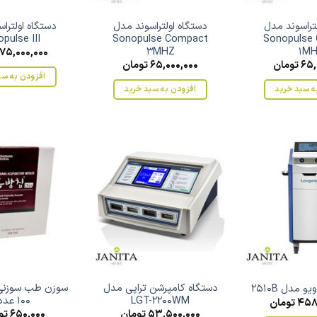
تراسوند مدل
دستگاه اولتراسوند مدل
دستگاه اولترا
pulse III
Sonopulse Compact
Sonopulse
3MHZ
1M
75,000,000
65,
تومان
65,000,000
تومان
افزودن به سب
ه سبد خرید
افزودن به سبد خرید
دستگاه کامپرشن تراپی مدل
سوزن طب سوزنی
 مدل 2510B
LGT-2200WM
100 عددی
458
تومان
53,500,000
تومان
650,000
تو