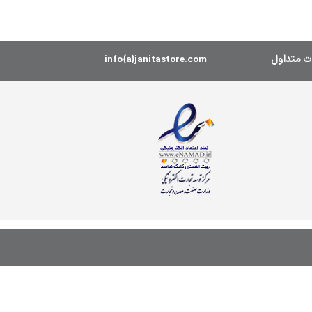
ت متداول
info{a}janitastore.com