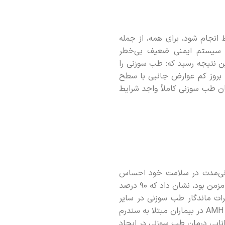
جام شود، برای همه، از جمله
رای سیستم ایمنی ضعیف بی‌خطر
در مجله پزشکی بریتانیا در سال 2021 منتشر شد به این نتیجه رسید که: طب سوزنی را
که بروز کم عوارض جانبی با سطح
ن طب سوزنی کاملاً واجد شرایط
لانی‌مدت در سلامت خود احساس
می‌کنند. در یک مطالعه متاآنالیز بزرگ در سال 2017 که شامل 29 کارآزمایی و 17922 بیمار مبتلا به درد مزمن بود، نشان داد که 90 درصد
شود. اثرات ماندگار طب سوزنی در سایر
شرایط بهداشتی از جمله علائم یائسگی، یبوست، میگرن، سندرم روده تحریک‌پذیر، بهبود سطح هورمون AMH در بیماران مبتلا به سندرم
ی به توانایی درمان طب سوزنی در ایجاد