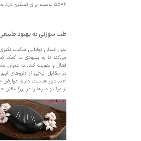
5572 توصیه برای تسکین درد طب سوزنی و 3768 توصیه برای درمان طب سوزنی علائم غیردردی ارائه شده است.
طب سوزنی به بهبود طبیعی 
بدن انسان توانایی شگفت‌انگیزی
می‌کند تا به بهبودی ما کمک کن
فعال و تقویت کند. به عنوان م
در مقابل، برخی از داروهای اپیو
از مرگ و میرها را در بزرگسالان جوان 35-24 ساله ایجاد م