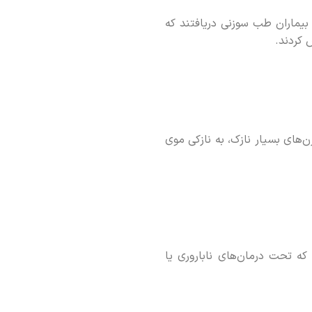
زنی سطح بالایی از رضایت را گزارش می‌دهند. به عنوان مثال، در یک مطالعه، 79٪ از بیماران طب سوزنی دریافتند که
ای بسیار نازک، به نازکی موی
که تحت درمان‌های ناباروری یا