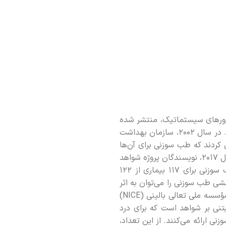
 و مرورهای سیستماتیک، منتشر شده
است. آن‌ها نشان می‌دهند که طب سوزنی یک درمان مؤثر برای طیف گسترده‌ای از شرایط پزشکی است. در سال 2002، سازمان بهداشت
آن‌ها 31 مورد از شرایطی را شناسایی کردند که طب سوزنی برای آن‌ها
مؤثر است. و 63 شرایط دیگر که حداقل شواهدی وجود داشت که طب سوزنی می‌تواند کمک کند. در سال 2017، نویسندگان پروژه شواهد
طب سوزنی، پس از بررسی هزاران کارآزمایی، شواهدی با کیفیت متوسط تا بالا در مورد اثربخشی طب سوزنی برای 117 بیماری از 122
شی طب سوزنی را می‌توان به اثر
دارونما نسبت داد. یا این‌که فقط برای دردهای اسکلتی عضلانی مفید است. در بریتانیا، در سال 2021، مؤسسه ملی تعالی بالینی (NICE)
تنی بر شواهد است که برای درد
مل بالینی 9340 توصیه مثبت برای طب سوزنی ارائه می‌کنند. از این تعداد،