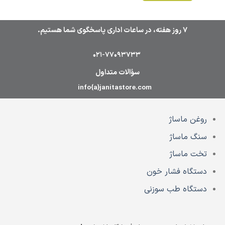
7 روز هفته، در ساعات اداری پاسخگوی شما هستیم.
021-77093733
سؤالات متداول
info{a}janitastore.com
روغن ماساژ
سنگ ماساژ
تخت ماساژ
دستگاه فشار خون
دستگاه طب سوزنی