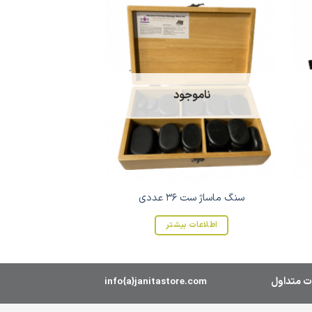
ناموجود
سنگ ماساژ ست 36 عددی
اطلاعات بیشتر
ت متداول
info{a}janitastore.com