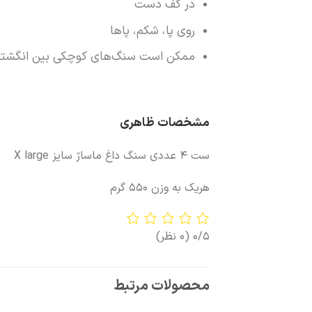
در کف دست
روی پا، شکم، پاها
ممکن است سنگ‌های کوچکی بین انگشتان ی
مشخصات ظاهری
ست 4 عددی سنگ داغ ماساژ سایز X large
هریک به وزن 550 گرم
0/5
(0 نظر)
محصولات مرتبط