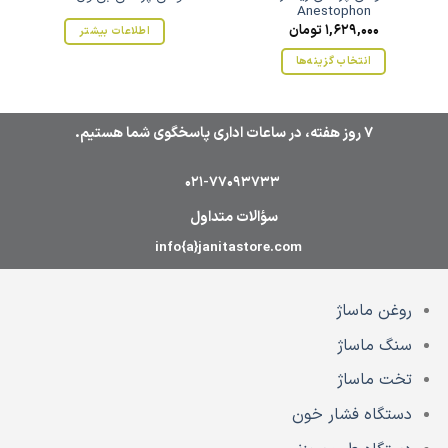
Anestophon
1,629,000
تومان
اطلاعات بیشتر
انتخاب گزینه‌ها
این
محصول
دارای
7 روز هفته، در ساعات اداری پاسخگوی شما هستیم.
انواع
مختلفی
021-77093733
می
باشد.
سؤالات متداول
گزینه
info{a}janitastore.com
ها
ممکن
است
روغن ماساژ
در
صفحه
سنگ ماساژ
محصول
انتخاب
تخت ماساژ
شوند
دستگاه فشار خون