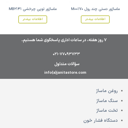
ماساژور دستی چند رول M00170
ماساژور توپی چرخشی MB2141
اطلاعات بیشتر
اطلاعات بیشتر
7 روز هفته، در ساعات اداری پاسخگوی شما هستیم.
021-77093733
سؤالات متداول
info{a}janitastore.com
روغن ماساژ
سنگ ماساژ
تخت ماساژ
دستگاه فشار خون