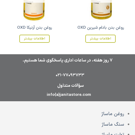
روغن بدن بادام شیرین OXD
روغن بدن آرنیکا OXD
اطلاعات بیشتر
اطلاعات بیشتر
7 روز هفته، در ساعات اداری پاسخگوی شما هستیم.
021-77093733
سؤالات متداول
info{a}janitastore.com
روغن ماساژ
سنگ ماساژ
تخت ماساژ