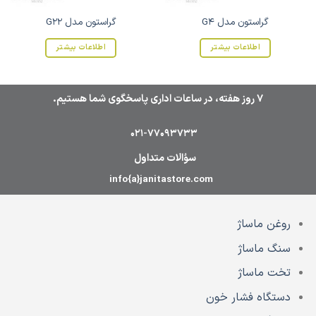
گراستون مدل G4
گراستون مدل G22
اطلاعات بیشتر
اطلاعات بیشتر
7 روز هفته، در ساعات اداری پاسخگوی شما هستیم.
021-77093733
سؤالات متداول
info{a}janitastore.com
روغن ماساژ
سنگ ماساژ
تخت ماساژ
دستگاه فشار خون