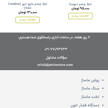
خط چشم مایع جیو (Catalina
خط چشم دیوستا
Geo)
95,000
تومان
130,000
تومان
اطلاعات بیشتر
اطلاعات بیشتر
7 روز هفته، در ساعات اداری پاسخگوی شما هستیم.
021-77093733
سؤالات متداول
info{a}janitastore.com
روغن ماساژ
سنگ ماساژ
تخت ماساژ
دستگاه فشار خون