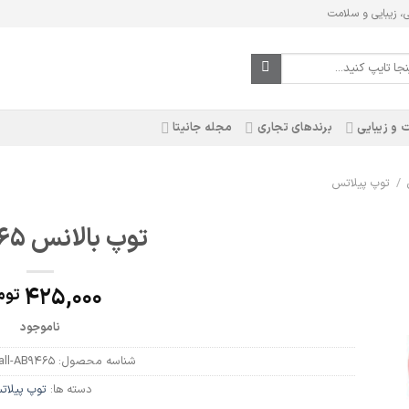
ی، زیبایی و سلامت
 و زیبایی
برندهای تجاری
مجله جانیتا
/
توپ پیلاتس
توپ بالانس AB9465
425,000
توم
ناموجود
شناسه محصول:
all-AB9465
دسته ها:
توپ پیلا