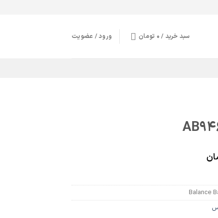
سبد خرید /
0
تومان
ورود / عضویت
ان
Balance B
تس