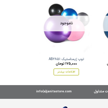
ناموجود
ناموج
توپ ژیمناستیک AB2851
توپ رولی تراپی 6540
175,000
تومان
680,000
ت
اطلاعات بیشتر
اطلاعات ب
ت متداول
info{a}janitastore.com