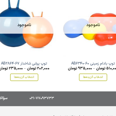
ناموجود
ناموجود
توپ بادام زمینی AB6340-60
توپ پرشی شاخدار AB2864-67
510,0
تومان
–
935,000
تومان
202,000
تومان
–
235,000
تومان
انتخاب گزینه‌ها
انتخاب گزینه‌ها
این
این
محصول
محصول
دارای
دارای
021-77093733
سؤالا
انواع
انواع
مختلفی
مختلفی
می
می