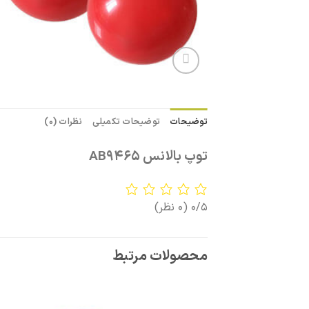
توضیحات
توضیحات تکمیلی
نظرات (0)
توپ بالانس AB9465
0/5
(0 نظر)
محصولات مرتبط