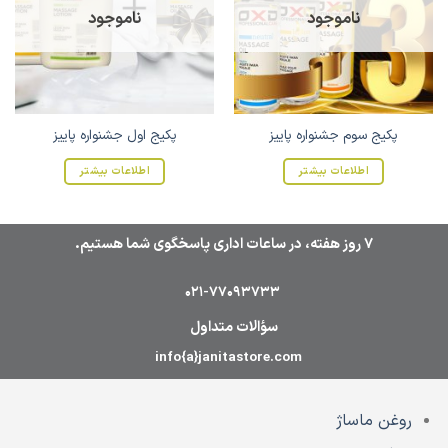
ناموجود
ناموجود
پکیج سوم جشنواره پاییز
پکیج اول جشنواره پاییز
اطلاعات بیشتر
اطلاعات بیشتر
7 روز هفته، در ساعات اداری پاسخگوی شما هستیم.
021-77093733
سؤالات متداول
info{a}janitastore.com
روغن ماساژ