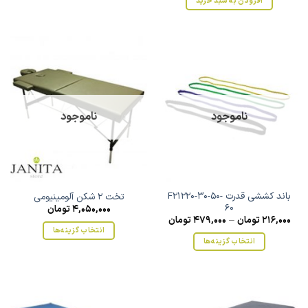
افزودن به سبد خرید
این
محصول
دارای
انواع
مختلفی
می
باشد.
گزینه
ناموجود
ناموجود
ها
ممکن
است
در
صفحه
محصول
باند کششی قدرت F21220-30-50-
تخت 2 شکن آلومینیومی
انتخاب
60
4,050,000
تومان
216,000
تومان
–
479,000
تومان
شوند
انتخاب گزینه‌ها
انتخاب گزینه‌ها
این
این
محصول
محصول
دارای
دارای
انواع
انواع
مختلفی