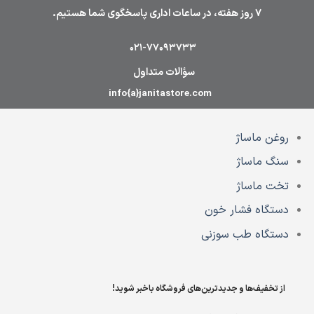
انواع
7 روز هفته، در ساعات اداری پاسخگوی شما هستیم.
مختلفی
می
باشد.
021-77093733
گزینه
سؤالات متداول
ها
ممکن
info{a}janitastore.com
است
در
صفحه
روغن ماساژ
محصول
سنگ ماساژ
انتخاب
شوند
تخت ماساژ
دستگاه فشار خون
دستگاه طب سوزنی
از تخفیف‌ها و جدیدترین‌های فروشگاه باخبر شوید!