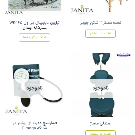
ممکن
است
در
صفحه
تخت ماساژ 3 شکن چوبی
ترازوی دیجیتال بی ول WK-165
محصول
815,000
تومان
انتخاب
اطلاعات بیشتر
انتخاب گزینه‌ها
شوند
این
محصول
دارای
انواع
مختلفی
می
باشد.
ناموجود
ناموجود
گزینه
ها
ممکن
است
در
صفحه
فشارسنج عقربه ای ریشتر دو
صندلی ماساژ
محصول
شلنگه E-mega
انتخاب
اطلاعات بیشتر